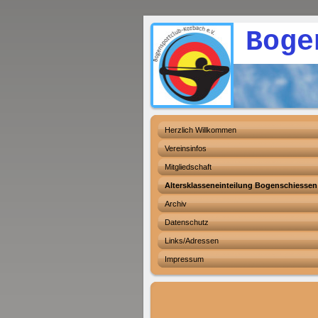
Bogenspo
Herzlich Willkommen
Vereinsinfos
Mitgliedschaft
Altersklasseneinteilung Bogenschiessen
Archiv
Datenschutz
Links/Adressen
Impressum