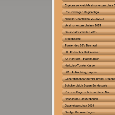
Ergebnisse Kreis/Vereinsmeisterschaft 8
Recurvebogen Regionalliga
Hessen-Championat 2015/2016
Vereinsmeisterschaften 2015
Gaumeisterschaften 2015
Ergebnisliste
Turnier des SSV Baunatal
30 . Korbacher Hallenturnier
42. Herkules - Hallenturnier
Herkules-Turnier Kassel
DM Fita Raubling, Bayern
Generationenparkturnier Brakel Ergebni
Schulvergleich Bogen Bundesweit
Recurve Bogenschützen Staffel Nord
Hessenliga Recurvebogen
Gaumeisterschaft 2014
Gauliga Recruve Bogen