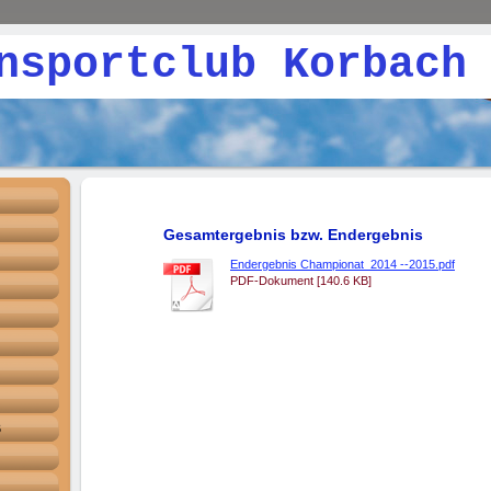
rtclub Korbach 1
Gesamtergebnis bzw. Endergebnis
Endergebnis Championat_2014 --2015.pdf
PDF-Dokument [140.6 KB]
6