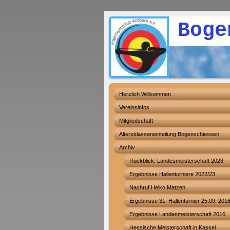
Bogenspo
Herzlich Willkommen
Vereinsinfos
Mitgliedschaft
Altersklasseneinteilung Bogenschiessen
Archiv
Rückblick: Landesmeisterschaft 2023
Ergebnisse Hallenturniere 2022/23
Nachruf Heiko Matzen
Ergebnisse 31. Hallenturnier 25.09. 201
Ergebnisse Landesmeisterschaft 2016
Hessische Meisterschaft in Kassel