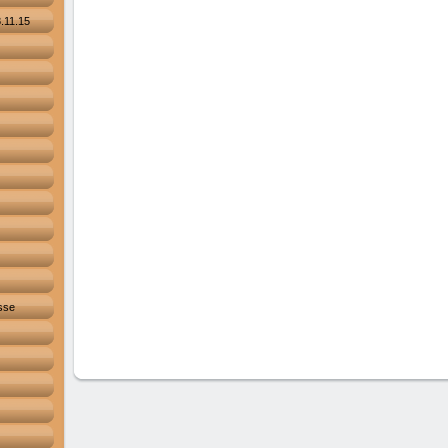
.11.15
sse