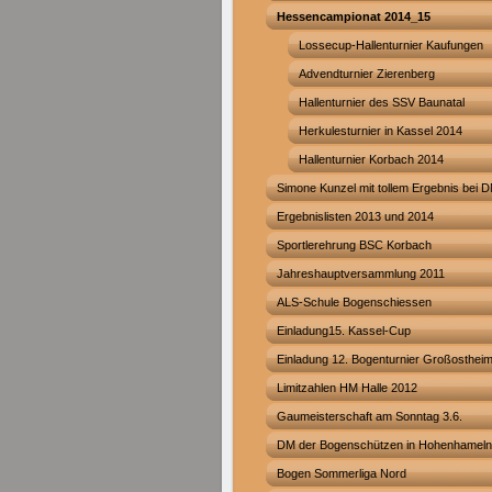
Hessencampionat 2014_15
Lossecup-Hallenturnier Kaufungen
Advendturnier Zierenberg
Hallenturnier des SSV Baunatal
Herkulesturnier in Kassel 2014
Hallenturnier Korbach 2014
Simone Kunzel mit tollem Ergebnis bei 
Ergebnislisten 2013 und 2014
Sportlerehrung BSC Korbach
Jahreshauptversammlung 2011
ALS-Schule Bogenschiessen
Einladung15. Kassel-Cup
Einladung 12. Bogenturnier Großosthei
Limitzahlen HM Halle 2012
Gaumeisterschaft am Sonntag 3.6.
DM der Bogenschützen in Hohenhameln
Bogen Sommerliga Nord