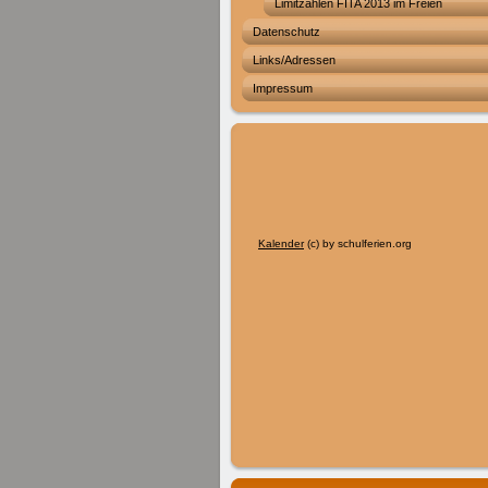
Limitzahlen FITA 2013 im Freien
Datenschutz
Links/Adressen
Impressum
Kalender
(c) by schulferien.org