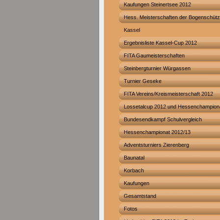
Kaufungen Steinertsee 2012
Hess. Meisterschaften der Bogenschütz
Kassel
Ergebnisliste Kassel-Cup 2012
FITA Gaumeisterschaften
Steinbergturnier Würgassen
Turnier Geseke
FITA Vereins/Kreismeisterschaft 2012
Lossetalcup 2012 und Hessenchampion
Bundesendkampf Schulvergleich
Hessenchampionat 2012/13
Adventsturniers Zierenberg
Baunatal
Korbach
Kaufungen
Gesamtstand
Fotos