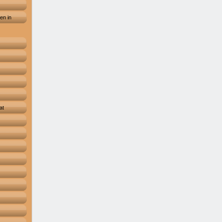
en in
at