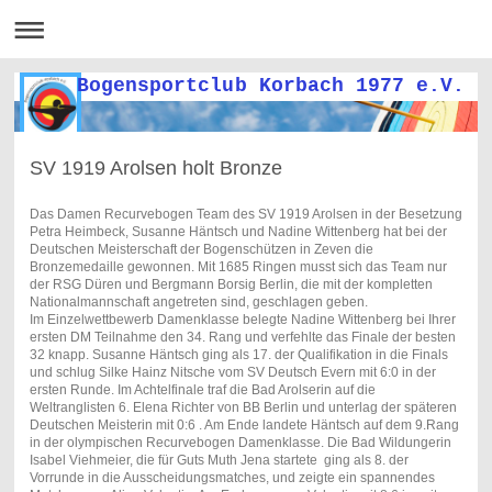
Bogensportclub Korbach 1977 e.V.
SV 1919 Arolsen holt Bronze
Das Damen Recurvebogen Team des SV 1919 Arolsen in der Besetzung
Petra Heimbeck, Susanne Häntsch und Nadine Wittenberg hat bei der
Deutschen Meisterschaft der Bogenschützen in Zeven die
Bronzemedaille gewonnen. Mit 1685 Ringen musst sich das Team nur
der RSG Düren und Bergmann Borsig Berlin, die mit der kompletten
Nationalmannschaft angetreten sind, geschlagen geben.
Im Einzelwettbewerb Damenklasse belegte Nadine Wittenberg bei Ihrer
ersten DM Teilnahme den 34. Rang und verfehlte das Finale der besten
32 knapp. Susanne Häntsch ging als 17. der Qualifikation in die Finals
und schlug Silke Hainz Nitsche vom SV Deutsch Evern mit 6:0 in der
ersten Runde. Im Achtelfinale traf die Bad Arolserin auf die
Weltranglisten 6. Elena Richter von BB Berlin und unterlag der späteren
Deutschen Meisterin mit 0:6 . Am Ende landete Häntsch auf dem 9.Rang
in der olympischen Recurvebogen Damenklasse. Die Bad Wildungerin
Isabel Viehmeier, die für Guts Muth Jena startete ging als 8. der
Vorrunde in die Ausscheidungsmatches, und zeigte ein spannendes