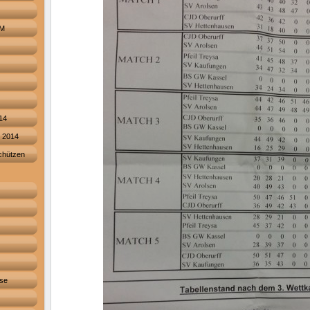
DM
14
n 2014
chützen
sse