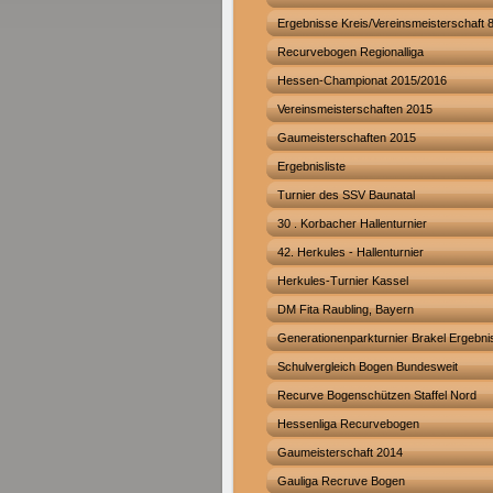
Ergebnisse Kreis/Vereinsmeisterschaft 8
Recurvebogen Regionalliga
Hessen-Championat 2015/2016
Vereinsmeisterschaften 2015
Gaumeisterschaften 2015
Ergebnisliste
Turnier des SSV Baunatal
30 . Korbacher Hallenturnier
42. Herkules - Hallenturnier
Herkules-Turnier Kassel
DM Fita Raubling, Bayern
Generationenparkturnier Brakel Ergebni
Schulvergleich Bogen Bundesweit
Recurve Bogenschützen Staffel Nord
Hessenliga Recurvebogen
Gaumeisterschaft 2014
Gauliga Recruve Bogen