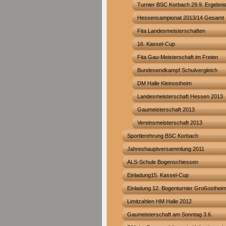
Turnier BSC Korbach 29.9. Ergebni
Hessencampionat 2013/14 Gesamt
Fita Landesmeisterschaften
16. Kassel-Cup
Fita Gau-Meisterschaft im Freien
Bundesendkampf Schulvergleich
DM Halle Kleinostheim
Landesmeisterschaft Hessen 2013
Gaumeisterschaft 2013
Vereinsmeisterschaft 2013
Sportlerehrung BSC Korbach
Jahreshauptversammlung 2011
ALS-Schule Bogenschiessen
Einladung15. Kassel-Cup
Einladung 12. Bogenturnier Großosthei
Limitzahlen HM Halle 2012
Gaumeisterschaft am Sonntag 3.6.