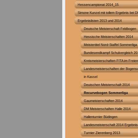
Hessencampionat 2014_15
Simone Kunzel mit tollem Ergebnis bei 
Ergebnislisten 2013 und 2014
Deutsche Meisterschaft Feldbogen
Hessische Meisterschaften 2014
Meistertitel Nord-Staffel Sommerliga
Bundesendkampf Schulvergleich 20
Kreismeisterschaften FITA im Freie
Landesmeisterschaften der Bogens
in Kassel
Deutschen Meisterschaft 2014
Recurvebogen Sommerliga
Gaumeisterschaften 2014
DM Meisterschaften Halle 2014
Hallenturnier Büdingen
Landesmeisterschaft 2014 Ergebni
Turnier Zierenberg 2013