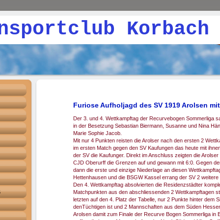
rtclub Korbach 1
Furiose Aufholjagd des SV 1919 Arolsen mit
Der 3. und 4. Wettkampftag der Recurvebogen Sommerliga sa
in der Besetzung Sebastian Biermann, Susanne und Nina Hän
Marie Sophie Jacob.
Mit nur 4 Punkten reisten die Arolser nach den ersten 2 Wett
im ersten Match gegen den SV Kaufungen das heute mit ihnen 
der SV die Kaufunger. Direkt im Anschluss zeigten die Arolse
CJD Oberurff die Grenzen auf und gewann mit 6:0. Gegen den
dann die erste und einzige Niederlage an diesen Wettkampf
Hettenhausen und die BSGW Kassel errang der SV 2 weitere
Den 4. Wettkampftag absolvierten die Residenzstädter komplett
6
Matchpunkten aus den abschliessenden 2 Wettkampftagen st
letzten auf den 4. Platz der Tabelle, nur 2 Punkte hinter dem 
denTüchtigen ist und 2 Mannschaften aus dem Süden Hessen
Arolsen damit zum Finale der Recurve Bogen Sommerliga in Böd