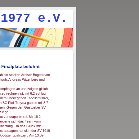
977 e.V.
 Finalplatz belohnt
h ein starkes Arolser Bogenteam
tsch, Andreas Wittenberg und
kampftagen an und zeigten gleich
zu rechnen ist. mit 6:2 schlug
r dem überlegenen Tabellenführer,
 BC Pfeil Treysa gab es mit 3:7
tagen. Gegen den Gastgeber SV
 Siege.
 verlustpunktfrei. Mit 18:2
eigerte sich das Team vom
Silberrang. Da das Glück mit
s absagten hat sich der SV 1919
diger qualifiziert. Am 13.09.