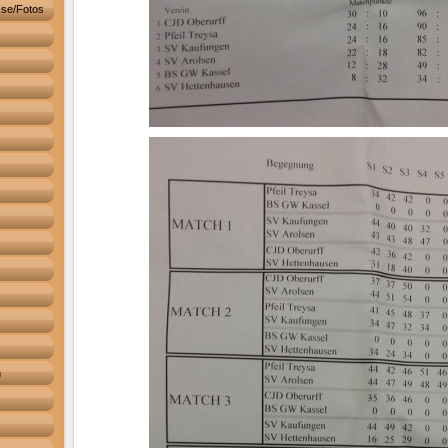
sse/Fotos
m