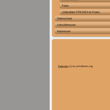
Fotos
Limitzahlen FITA 2013 im Freien
Datenschutz
Links/Adressen
Impressum
Kalender
(c) by schulferien.org