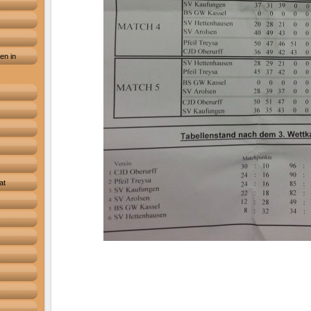
en in
at