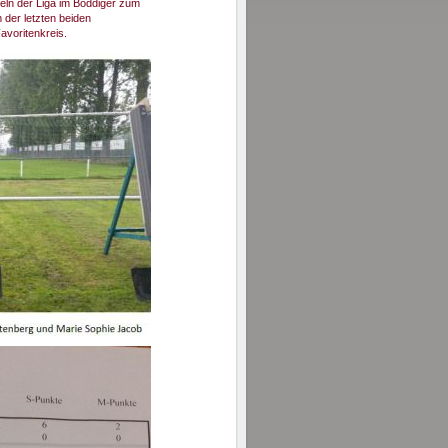
feln der Liga im Böddiger zum
 der letzten beiden
avoritenkreis.