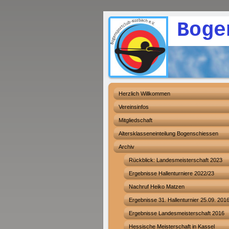
Bogenspo
Herzlich Willkommen
Vereinsinfos
Mitgliedschaft
Altersklasseneinteilung Bogenschiessen
Archiv
Rückblick: Landesmeisterschaft 2023
Ergebnisse Hallenturniere 2022/23
Nachruf Heiko Matzen
Ergebnisse 31. Hallenturnier 25.09. 201
Ergebnisse Landesmeisterschaft 2016
Hessische Meisterschaft in Kassel