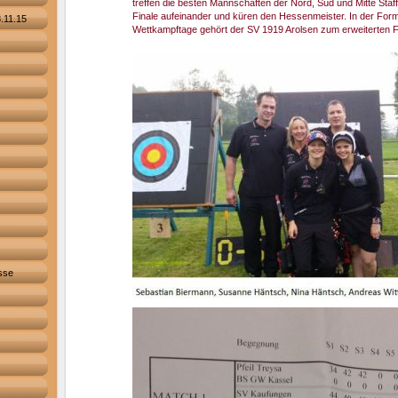
treffen die besten Mannschaften der Nord, Süd und Mitte Staf
Finale aufeinander und küren den Hessenmeister. In der Form
.11.15
Wettkampftage gehört der SV 1919 Arolsen zum erweiterten F
sse