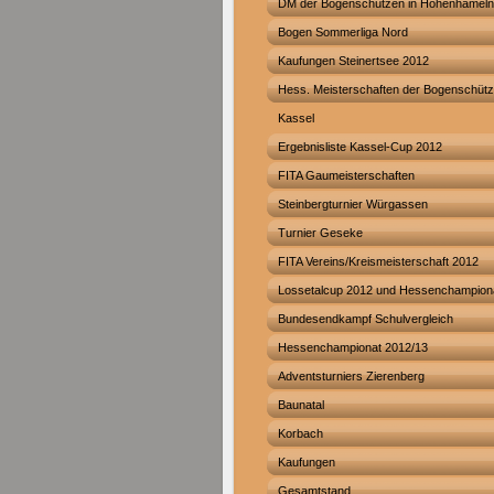
DM der Bogenschützen in Hohenhameln
Bogen Sommerliga Nord
Kaufungen Steinertsee 2012
Hess. Meisterschaften der Bogenschütz
Kassel
Ergebnisliste Kassel-Cup 2012
FITA Gaumeisterschaften
Steinbergturnier Würgassen
Turnier Geseke
FITA Vereins/Kreismeisterschaft 2012
Lossetalcup 2012 und Hessenchampion
Bundesendkampf Schulvergleich
Hessenchampionat 2012/13
Adventsturniers Zierenberg
Baunatal
Korbach
Kaufungen
Gesamtstand